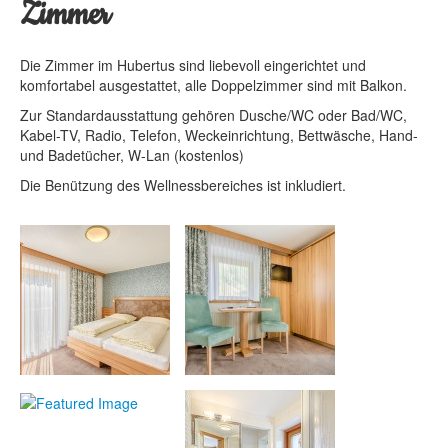
Zimmer
Die Zimmer im Hubertus sind liebevoll eingerichtet und
WOHNUNG GORFENSPITZE
komfortabel ausgestattet, alle Doppelzimmer sind mit Balkon.
WOHNUNG FLUCHTHORN
Zur Standardausstattung gehören Dusche/WC oder Bad/WC,
Kabel-TV, Radio, Telefon, Weckeinrichtung, Bettwäsche, Hand-
WOHNUNG DREILÄNDER
und Badetücher, W-Lan (kostenlos)
WOHNUNG TRISANNA
Die Benützung des Wellnessbereiches ist inkludiert.
WOHNUNG ZEINIS