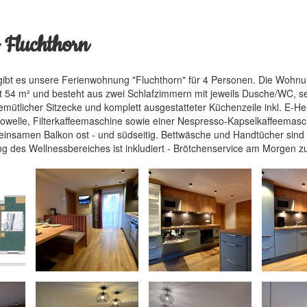
Fluchthorn
 gibt es unsere Ferienwohnung "Fluchthorn" für 4 Personen. Die Wohnu
 54 m² und besteht aus zwei Schlafzimmern mit jeweils Dusche/WC, s
ütlicher Sitzecke und komplett ausgestatteter Küchenzeile inkl. E-He
owelle, Filterkaffeemaschine sowie einer Nespresso-Kapselkaffeemasc
insamen Balkon ost - und südseitig. Bettwäsche und Handtücher sind
g des Wellnessbereiches ist inkludiert - Brötchenservice am Morgen 