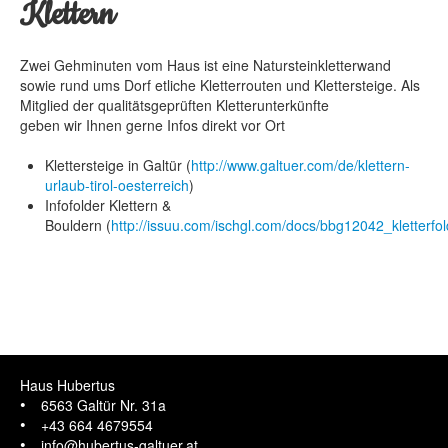
Klettern
Zwei Gehminuten vom Haus ist eine Natursteinkletterwand
WOHNUNG GORFENSPITZE
sowie rund ums Dorf etliche Kletterrouten und Klettersteige. Als
WOHNUNG FLUCHTHORN
Mitglied der qualitätsgeprüften Kletterunterkünfte
geben wir Ihnen gerne Infos direkt vor Ort
WOHNUNG DREILÄNDER
Klettersteige in Galtür (
http://www.galtuer.com/de/klettern-
WOHNUNG TRISANNA
urlaub-tirol-oesterreich
)
Infofolder Klettern &
WOHNUNG ZEINIS
Bouldern (
http://issuu.com/ischgl.com/docs/bbg12042_kletter
Haus Hubertus
6563 Galtür Nr. 31a
+43 664 4679554
info@hubertus-galtuer.at