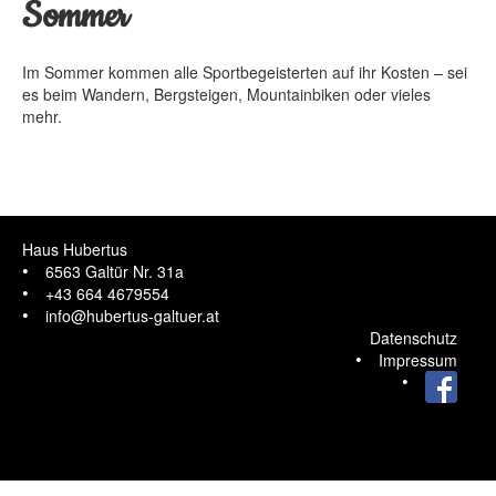
Sommer
Im Sommer kommen alle Sportbegeisterten auf ihr Kosten – sei
WOHNUNG GORFENSPITZE
es beim Wandern, Bergsteigen, Mountainbiken oder vieles
WOHNUNG FLUCHTHORN
mehr.
WOHNUNG DREILÄNDER
WOHNUNG TRISANNA
WOHNUNG ZEINIS
Haus Hubertus
6563 Galtür Nr. 31a
+43 664 4679554
info@hubertus-galtuer.at
Datenschutz
Impressum
Facebook