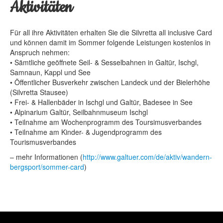
Aktivitäten
Für all ihre Aktivitäten erhalten Sie die Silvretta all inclusive Card
WOHNUNG GORFENSPITZE
und können damit im Sommer folgende Leistungen kostenlos in
WOHNUNG FLUCHTHORN
Anspruch nehmen:
• Sämtliche geöffnete Seil- & Sesselbahnen in Galtür, Ischgl,
WOHNUNG DREILÄNDER
Samnaun, Kappl und See
• Öffentlicher Busverkehr zwischen Landeck und der Bielerhöhe
WOHNUNG TRISANNA
(Silvretta Stausee)
• Frei- & Hallenbäder in Ischgl und Galtür, Badesee in See
WOHNUNG ZEINIS
• Alpinarium Galtür, Seilbahnmuseum Ischgl
• Teilnahme am Wochenprogramm des Toursimusverbandes
• Teilnahme am Kinder- & Jugendprogramm des
Tourismusverbandes
– mehr Informationen (
http://www.galtuer.com/de/aktiv/wandern-
bergsport/sommer-card
)